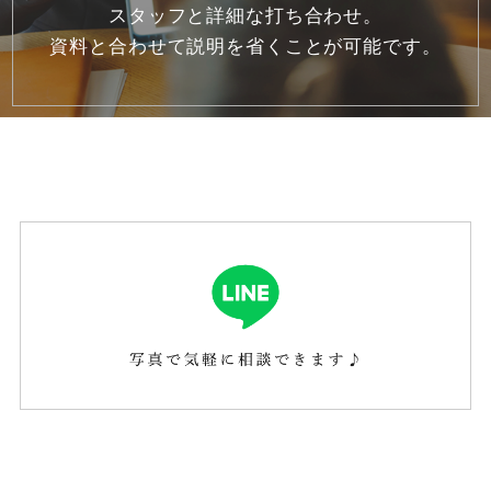
スタッフと詳細な打ち合わせ。
2020年7月
(5)
資料と合わせて説明を省くことが可能です。
2020年6月
(6)
2020年5月
(7)
2020年4月
(9)
2020年3月
(2)
2020年1月
(1)
2019年12月
(1)
2019年10月
(1)
2019年6月
(1)
2019年5月
(1)