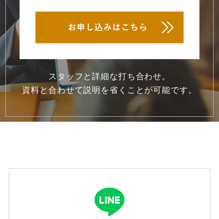
2020年10月
(1)
2020年9月
(1)
2020年8月
(5)
スタッフと詳細な打ち合わせ。
2020年7月
(5)
資料と合わせて説明を省くことが可能です。
2020年6月
(6)
2020年5月
(7)
2020年4月
(9)
2020年3月
(2)
2020年1月
(1)
2019年12月
(1)