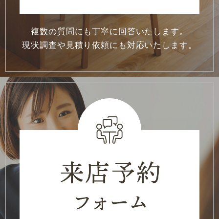
2021年12月
(4)
2021年11月
(1)
複数の質問にも丁寧に回答いたします。
現状調査や見積り依頼にも対応いたします。
2021年10月
(1)
2021年7月
(1)
2021年6月
(2)
2021年5月
(2)
2021年3月
(3)
2021年2月
(1)
2021年1月
(2)
2020年12月
(2)
2020年11月
(3)