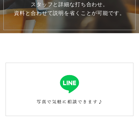
スタッフと詳細な打ち合わせ。
2020年7月
(5)
資料と合わせて説明を省くことが可能です。
2020年6月
(6)
2020年5月
(7)
2020年4月
(9)
2020年3月
(2)
2020年1月
(1)
2019年12月
(1)
2019年10月
(1)
2019年6月
(1)
2019年5月
(1)