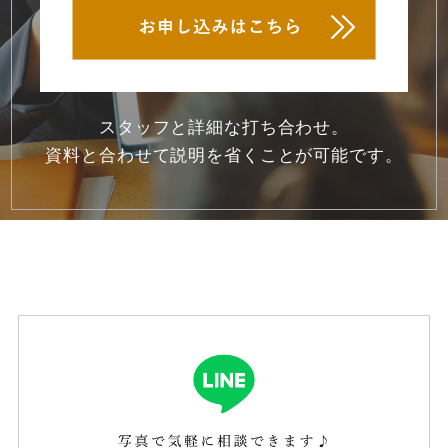
2020年10月
(1)
2020年9月
(1)
2020年8月
(5)
スタッフと詳細な打ち合わせ。
2020年7月
(5)
資料と合わせて説明を省くことが可能です。
2020年6月
(6)
2020年5月
(7)
2020年4月
(9)
2020年3月
(2)
2020年1月
(1)
2019年12月
(1)
2019年10月
(1)