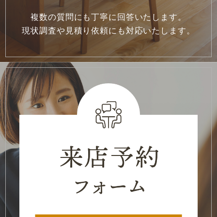
2021年11月
(1)
複数の質問にも丁寧に回答いたします。
現状調査や見積り依頼にも対応いたします。
2021年10月
(1)
2021年7月
(1)
2021年6月
(2)
2021年5月
(2)
2021年3月
(3)
2021年2月
(1)
2021年1月
(2)
2020年12月
(2)
2020年11月
(3)