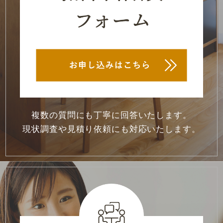
2022年12月
(4)
2022年11月
(1)
2022年10月
(1)
2022年9月
(2)
2022年8月
(2)
2022年7月
(2)
複数の質問にも丁寧に回答いたします。
現状調査や見積り依頼にも対応いたします。
2022年6月
(2)
2022年5月
(2)
2022年4月
(2)
2022年3月
(2)
2022年2月
(2)